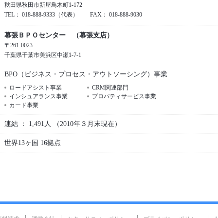
秋田県秋田市新屋鳥木町1-172
TEL： 018-888-9333（代表） FAX： 018-888-9030
幕張ＢＰＯセンター （幕張支店）
〒261-0023
千葉県千葉市美浜区中瀬1-7-1
BPO（ビジネス・プロセス・アウトソーシング）事業
ロードアシスト事業
CRM関連部門
インシュアランス事業
プロパティサービス事業
カード事業
連結 ： 1,491人 （2010年３月末現在）
世界13ヶ国 16拠点