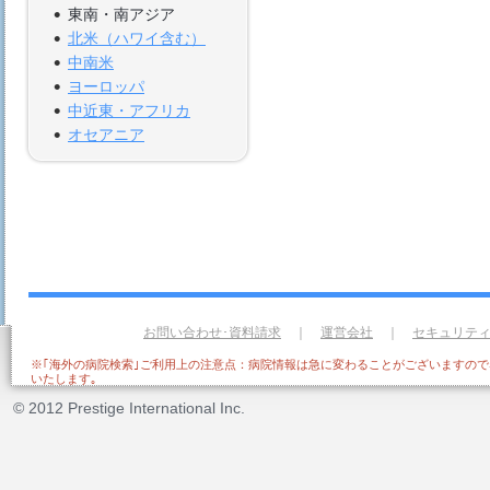
東南・南アジア
北米（ハワイ含む）
中南米
ヨーロッパ
中近東・アフリカ
オセアニア
お問い合わせ･資料請求
｜
運営会社
｜
セキュリテ
※｢海外の病院検索｣ご利用上の注意点：病院情報は急に変わることがございますの
いたします｡
© 2012 Prestige International Inc.