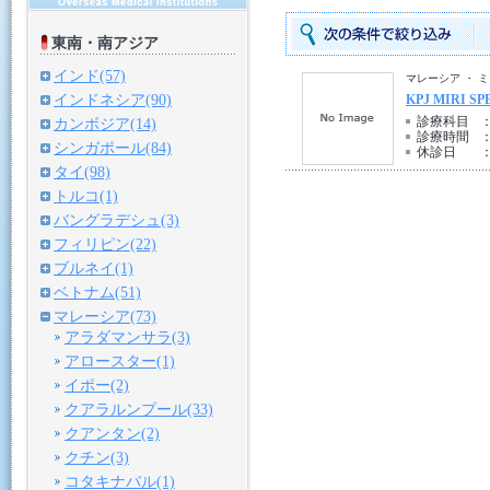
東南・南アジア
インド(57)
マレーシア ・ 
インドネシア(90)
KPJ MIRI S
診療科目
カンボジア(14)
診療時間
シンガポール(84)
休診日
タイ(98)
トルコ(1)
バングラデシュ(3)
フィリピン(22)
ブルネイ(1)
ベトナム(51)
マレーシア(73)
アラダマンサラ(3)
アロースター(1)
イポー(2)
クアラルンプール(33)
クアンタン(2)
クチン(3)
コタキナバル(1)