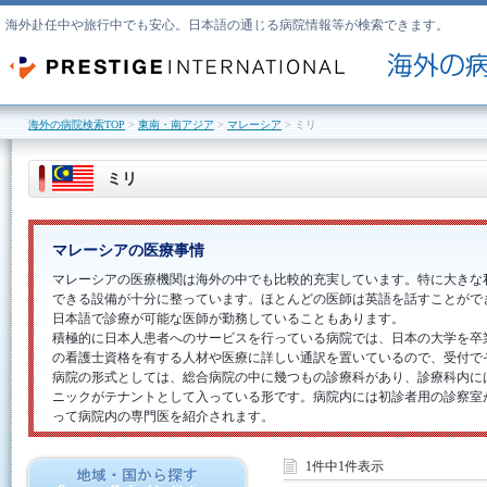
海外赴任中や旅行中でも安心。日本語の通じる病院情報等が検索できます。
海外の病院検索TOP
>
東南・南アジア
>
マレーシア
> ミリ
ミリ
マレーシアの医療事情
マレーシアの医療機関は海外の中でも比較的充実しています。特に大きな
できる設備が十分に整っています。ほとんどの医師は英語を話すことがで
日本語で診療が可能な医師が勤務していることもあります。
積極的に日本人患者へのサービスを行っている病院では、日本の大学を卒
の看護士資格を有する人材や医療に詳しい通訳を置いているので、受付で
病院の形式としては、総合病院の中に幾つもの診療科があり、診療科内に
ニックがテナントとして入っている形です。病院内には初診者用の診察室
って病院内の専門医を紹介されます。
東南
1件中1件表示