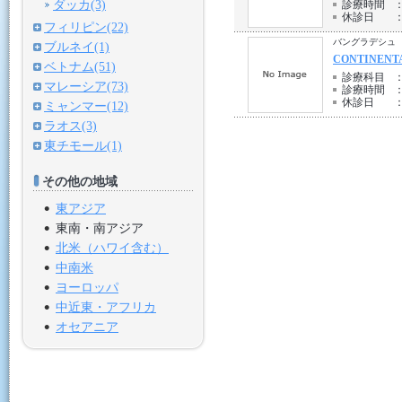
ダッカ(3)
診療時間
休診日
フィリピン(22)
バングラデシュ 
ブルネイ(1)
CONTINENTA
ベトナム(51)
診療科目
マレーシア(73)
診療時間
休診日
ミャンマー(12)
ラオス(3)
東チモール(1)
その他の地域
東アジア
東南・南アジア
北米（ハワイ含む）
中南米
ヨーロッパ
中近東・アフリカ
オセアニア