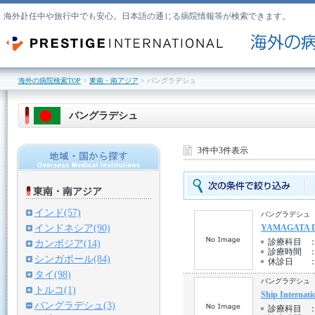
海外赴任中や旅行中でも安心。日本語の通じる病院情報等が検索できます。
海外の病院検索TOP
>
東南・南アジア
> バングラデシュ
バングラデシュ
3件中3件表示
東南・南アジア
インド(57)
バングラデシュ 
インドネシア(90)
YAMAGATA D
診療科目
カンボジア(14)
診療時間
シンガポール(84)
休診日
タイ(98)
バングラデシュ 
トルコ(1)
Ship Internati
バングラデシュ(3)
診療科目