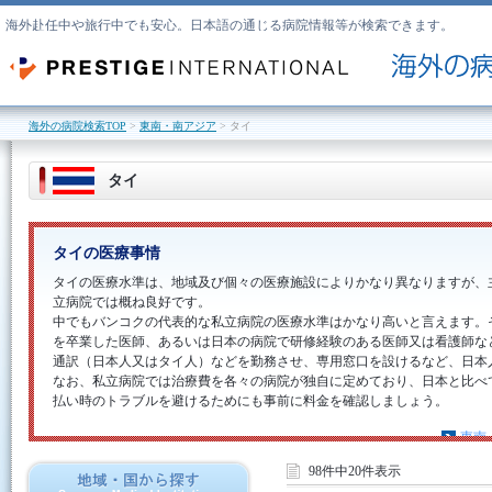
海外赴任中や旅行中でも安心。日本語の通じる病院情報等が検索できます。
海外の病院検索TOP
>
東南・南アジア
> タイ
タイ
タイの医療事情
タイの医療水準は、地域及び個々の医療施設によりかなり異なりますが、
立病院では概ね良好です。
中でもバンコクの代表的な私立病院の医療水準はかなり高いと言えます。
を卒業した医師、あるいは日本の病院で研修経験のある医師又は看護師な
通訳（日本人又はタイ人）などを勤務させ、専用窓口を設けるなど、日本
なお、私立病院では治療費を各々の病院が独自に定めており、日本と比べ
払い時のトラブルを避けるためにも事前に料金を確認しましょう。
東南
98件中20件表示