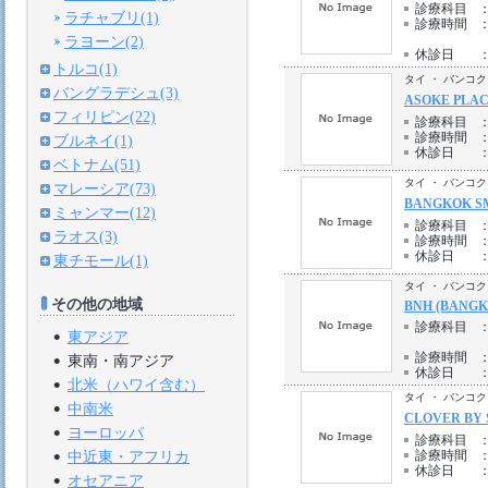
診療科目
ラチャブリ(1)
診療時間
ラヨーン(2)
休診日
トルコ(1)
タイ ・ バンコク
バングラデシュ(3)
ASOKE PLAC
フィリピン(22)
診療科目
診療時間
ブルネイ(1)
休診日
ベトナム(51)
タイ ・ バンコク
マレーシア(73)
BANGKOK SM
ミャンマー(12)
診療科目
ラオス(3)
診療時間
休診日
東チモール(1)
タイ ・ バンコク
その他の地域
BNH (BANGK
診療科目
東アジア
診療時間
東南・南アジア
休診日
北米（ハワイ含む）
タイ ・ バンコク
中南米
CLOVER BY 
ヨーロッパ
診療科目
診療時間
中近東・アフリカ
休診日
オセアニア