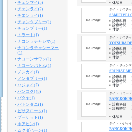
チェンマイ(5)
休診日
チェンライ(2)
タイ ・ シラチャ
SAMITIVEJ 
チエンライ(1)
診療科目
チャンタブリー(1)
診療時間
チョンブリー(1)
休診日
トラート(1)
タイ ・ シラチャ
ナコンラチャシマ(1)
YOTSUBA DE
ナコンラチャシーマー
診療科目
(1)
診療時間
休診日
ナコーンサワン(1)
ナコーンパトム(1)
タイ ・ チェン
SRIPHAT ME
ノンカイ(1)
診療科目
ノンタブリー(1)
診療時間
ハジャイ(2)
休診日
バンコク(48)
タイ ・ トラート
パタヤ(1)
BANGKOK HO
パトンタニ(1)
診療科目
診療時間
ピサヌローク(1)
休診日
プーケット(1)
ホアヒン(1)
タイ ・ ハジャイ
BANGKOK HO
ムクダハーン(1)