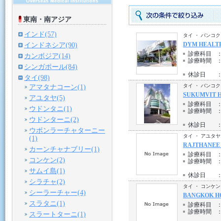
東南・南アジア
インド(57)
タイ ・ バンコク
DYM HEALTH
インドネシア(90)
診療科目
カンボジア(14)
診療時間
シンガポール(84)
休診日
タイ(98)
タイ ・ バンコク
アマタナコーン(1)
SUKUMVIT 
アユタヤ(5)
診療科目
ウドンタニ(1)
診療時間
ウドンターニ(2)
休診日
ウボンラーチャターニー
タイ ・ アユタヤ
(1)
RAJTHANEE
カーンチャナブリー(1)
診療科目
コンケン(2)
診療時間
サムイ島(1)
休診日
シラチャ(2)
タイ ・ コンケン
シーラーチャー(4)
BANGKOK H
スラタニ(1)
診療科目
診療時間
スラートターニ(1)