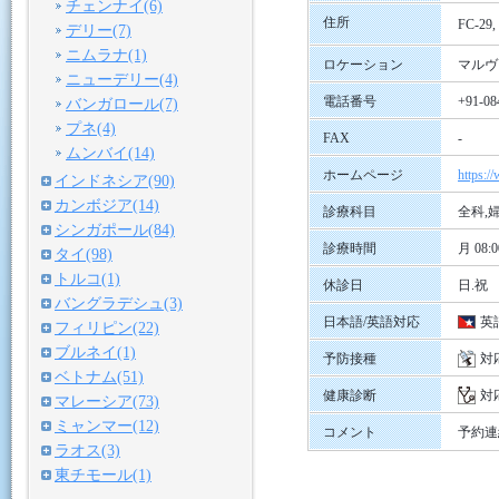
チェンナイ(6)
住所
FC-29, 
デリー(7)
ニムラナ(1)
ロケーション
マルヴ
ニューデリー(4)
電話番号
+91-08
バンガロール(7)
プネ(4)
FAX
-
ムンバイ(14)
ホームページ
https:/
インドネシア(90)
カンボジア(14)
診療科目
全科,
シンガポール(84)
診療時間
月 08:0
タイ(98)
トルコ(1)
休診日
日.祝
バングラデシュ(3)
日本語/英語対応
英
フィリピン(22)
ブルネイ(1)
予防接種
対
ベトナム(51)
健康診断
対
マレーシア(73)
ミャンマー(12)
コメント
予約連絡
ラオス(3)
東チモール(1)