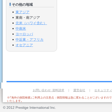
その他の地域
東アジア
東南・南アジア
北米（ハワイ含む）
中南米
ヨーロッパ
中近東・アフリカ
オセアニア
お問い合わせ･資料請求
｜
運営会社
｜
セキュリテ
※｢海外の病院検索｣ご利用上の注意点：病院情報は急に変わることがございますの
いたします｡
© 2012 Prestige International Inc.