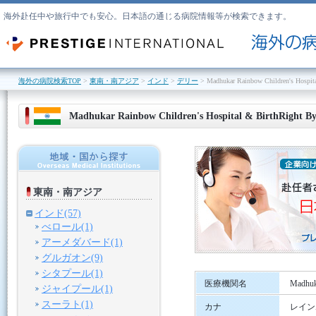
海外赴任中や旅行中でも安心。日本語の通じる病院情報等が検索できます。
海外の病院検索TOP
>
東南・南アジア
>
インド
>
デリー
> Madhukar Rainbow Children's Hospit
Madhukar Rainbow Children's Hospital & BirthRight By
東南・南アジア
インド(57)
べロール(1)
アーメダバード(1)
グルガオン(9)
シタプール(1)
医療機関名
Madhuka
ジャイプール(1)
スーラト(1)
カナ
レイン