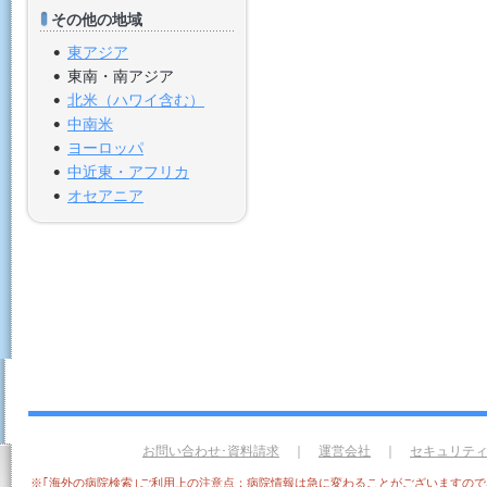
その他の地域
東アジア
東南・南アジア
北米（ハワイ含む）
中南米
ヨーロッパ
中近東・アフリカ
オセアニア
お問い合わせ･資料請求
｜
運営会社
｜
セキュリテ
※｢海外の病院検索｣ご利用上の注意点：病院情報は急に変わることがございますの