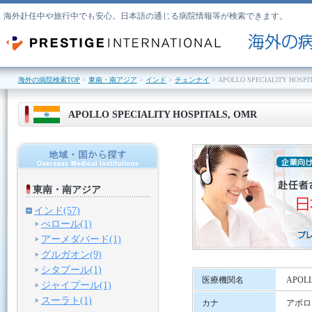
海外赴任中や旅行中でも安心。日本語の通じる病院情報等が検索できます。
海外の病院検索TOP
>
東南・南アジア
>
インド
>
チェンナイ
> APOLLO SPECIALITY HOSPI
APOLLO SPECIALITY HOSPITALS, OMR
東南・南アジア
インド(57)
べロール(1)
アーメダバード(1)
グルガオン(9)
シタプール(1)
医療機関名
APOLL
ジャイプール(1)
スーラト(1)
カナ
アポロ