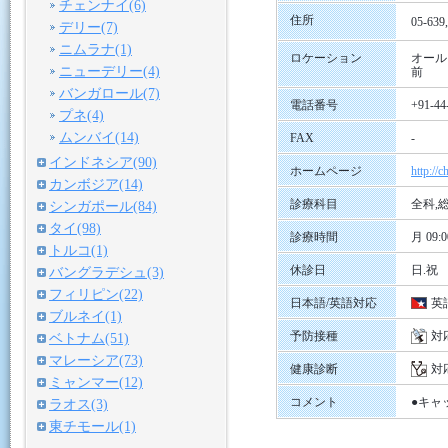
チェンナイ(6)
住所
05-63
デリー(7)
ニムラナ(1)
ロケーション
オール
ニューデリー(4)
前
バンガロール(7)
電話番号
+91-44
プネ(4)
ムンバイ(14)
FAX
-
インドネシア(90)
ホームページ
http://
カンボジア(14)
診療科目
全科,
シンガポール(84)
タイ(98)
診療時間
月 09:0
トルコ(1)
休診日
日.祝
バングラデシュ(3)
フィリピン(22)
日本語/英語対応
英
ブルネイ(1)
予防接種
対
ベトナム(51)
マレーシア(73)
健康診断
対
ミャンマー(12)
コメント
●キャッ
ラオス(3)
東チモール(1)