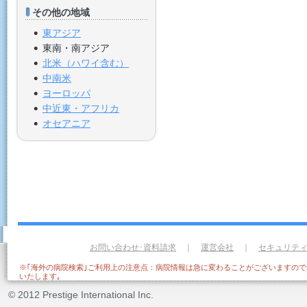
その他の地域
東アジア
東南・南アジア
北米（ハワイ含む）
中南米
ヨーロッパ
中近東・アフリカ
オセアニア
お問い合わせ･資料請求
｜
運営会社
｜
セキュリテ
※｢海外の病院検索｣ご利用上の注意点：病院情報は急に変わることがございますの
いたします｡
© 2012 Prestige International Inc.