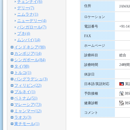
チェンナイ(6)
住所
JAWAH
デリー(7)
ニムラナ(1)
ロケーション
ニューデリー(4)
電話番号
+91-14
バンガロール(7)
プネ(4)
FAX
ムンバイ(14)
ホームページ
インドネシア(90)
カンボジア(14)
診療科目
総合
シンガポール(84)
診療時間
24時間
タイ(98)
トルコ(1)
休診日
バングラデシュ(3)
日本語/英語対応
英
フィリピン(22)
ブルネイ(1)
予防接種
対
ベトナム(51)
健康診断
対
マレーシア(73)
ミャンマー(12)
コメント
ラオス(3)
東チモール(1)