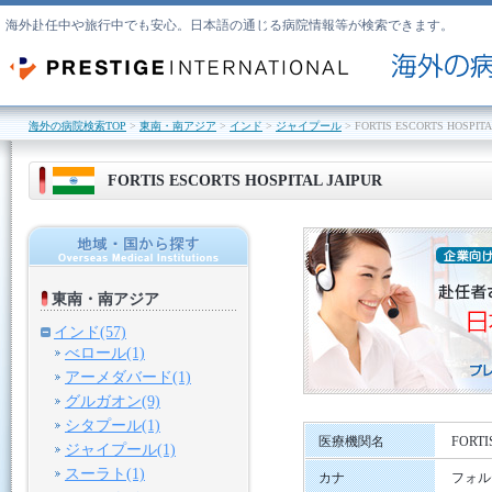
海外赴任中や旅行中でも安心。日本語の通じる病院情報等が検索できます。
海外の病院検索TOP
>
東南・南アジア
>
インド
>
ジャイプール
> FORTIS ESCORTS HOSPITA
FORTIS ESCORTS HOSPITAL JAIPUR
東南・南アジア
インド(57)
べロール(1)
アーメダバード(1)
グルガオン(9)
シタプール(1)
医療機関名
FORTI
ジャイプール(1)
スーラト(1)
カナ
フォル