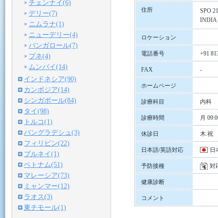
チェンナイ(6)
住所
SPO 215
デリー(7)
INDIA
ニムラナ(1)
ニューデリー(4)
ロケーション
バンガロール(7)
電話番号
+91 81
プネ(4)
ムンバイ(14)
FAX
-
インドネシア(90)
ホームページ
カンボジア(14)
シンガポール(84)
診療科目
内科
タイ(98)
診療時間
月 09:0
トルコ(1)
バングラデシュ(3)
休診日
木.祝
フィリピン(22)
日本語/英語対応
日
ブルネイ(1)
ベトナム(51)
予防接種
対
マレーシア(73)
健康診断
ミャンマー(12)
ラオス(3)
コメント
東チモール(1)