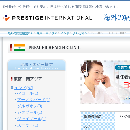
海外赴任中や旅行中でも安心。日本語の通じる病院情報等が検索できます。
海外の病院検索TOP
>
東南・南アジア
>
インド
>
グルガオン
> PREMIER HEALTH CLINIC
PREMIER HEALTH CLINIC
東南・南アジア
インド(57)
べロール(1)
アーメダバード(1)
グルガオン(9)
シタプール(1)
医療機関名
PREMI
ジャイプール(1)
スーラト(1)
カナ