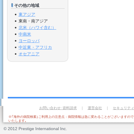
その他の地域
東アジア
東南・南アジア
北米（ハワイ含む）
中南米
ヨーロッパ
中近東・アフリカ
オセアニア
お問い合わせ･資料請求
｜
運営会社
｜
セキュリテ
※｢海外の病院検索｣ご利用上の注意点：病院情報は急に変わることがございますの
いたします｡
© 2012 Prestige International Inc.