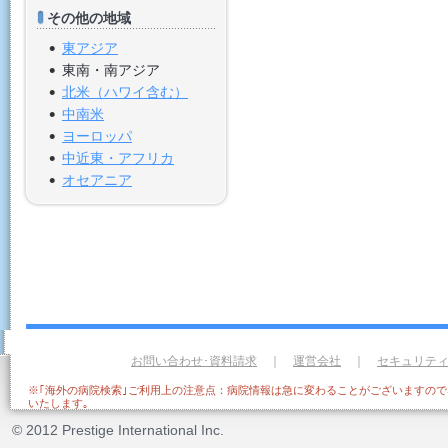
その他の地域
東アジア
東南・南アジア
北米（ハワイ含む）
中南米
ヨーロッパ
中近東・アフリカ
オセアニア
お問い合わせ･資料請求
｜
運営会社
｜
セキュリテ
※｢海外の病院検索｣ご利用上の注意点：病院情報は急に変わることがございますの
いたします｡
© 2012 Prestige International Inc.