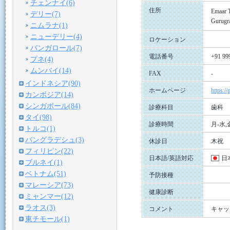
チェンナイ(6)
住所
Emaar T
デリー(7)
Gurugr
ニムラナ(1)
ニューデリー(4)
ロケーション
バンガロール(7)
電話番号
+91 99
プネ(4)
ムンバイ(14)
FAX
-
インドネシア(90)
ホームページ
https://
カンボジア(14)
シンガポール(84)
診療科目
歯科
タイ(98)
診療時間
月-水,金
トルコ(1)
バングラデシュ(3)
休診日
木祝
フィリピン(22)
日本語/英語対応
日
ブルネイ(1)
ベトナム(51)
予防接種
マレーシア(73)
健康診断
ミャンマー(12)
ラオス(3)
コメント
キャッ
東チモール(1)