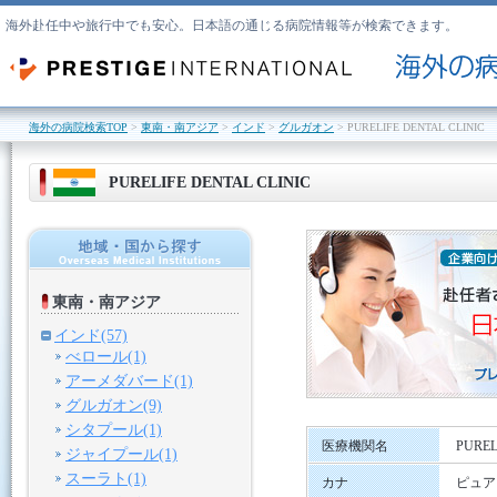
海外赴任中や旅行中でも安心。日本語の通じる病院情報等が検索できます。
海外の病院検索TOP
>
東南・南アジア
>
インド
>
グルガオン
> PURELIFE DENTAL CLINIC
PURELIFE DENTAL CLINIC
東南・南アジア
インド(57)
べロール(1)
アーメダバード(1)
グルガオン(9)
シタプール(1)
医療機関名
PUREL
ジャイプール(1)
スーラト(1)
カナ
ピュア