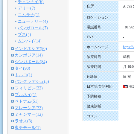
チェンナイ(6)
住所
A-73
デリー(7)
ニムラナ(1)
ロケーション
ニューデリー(4)
電話番号
+91 96
バンガロール(7)
プネ(4)
FAX
-
ムンバイ(14)
ホームページ
https:/
インドネシア(90)
カンボジア(14)
診療科目
歯科
シンガポール(84)
診療時間
月 10:0
タイ(98)
トルコ(1)
休診日
日.祝
バングラデシュ(3)
日本語/英語対応
英
フィリピン(22)
ブルネイ(1)
予防接種
ベトナム(51)
健康診断
マレーシア(73)
ミャンマー(12)
コメント
ラオス(3)
東チモール(1)