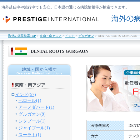
海外赴任中や旅行中でも安心。日本語の通じる病院情報等が検索できます。
海外の病院検索TOP
>
東南・南アジア
>
インド
>
グルガオン
> DENTAL ROOTS GURGAON
DENTAL ROOTS GURGAON
東南・南アジア
インド(57)
べロール(1)
アーメダバード(1)
グルガオン(9)
シタプール(1)
医療機関名
DENT
ジャイプール(1)
スーラト(1)
カナ
デンタ