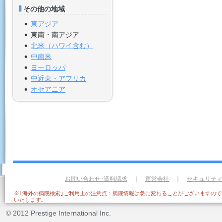
その他の地域
東アジア
東南・南アジア
北米（ハワイ含む）
中南米
ヨーロッパ
中近東・アフリカ
オセアニア
お問い合わせ･資料請求
｜
運営会社
｜
セキュリテ
※｢海外の病院検索｣ご利用上の注意点：病院情報は急に変わることがございますの
いたします｡
© 2012 Prestige International Inc.