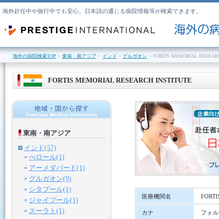
海外赴任中や旅行中でも安心。日本語の通じる病院情報等が検索できます。
海外の病院検索TOP
>
東南・南アジア
>
インド
>
グルガオン
> FORTIS MEMORIAL RESEAR
FORTIS MEMORIAL RESEARCH INSTITUTE
東南・南アジア
インド(57)
べロール(1)
アーメダバード(1)
グルガオン(9)
シタプール(1)
医療機関名
FORTI
ジャイプール(1)
スーラト(1)
カナ
フォル