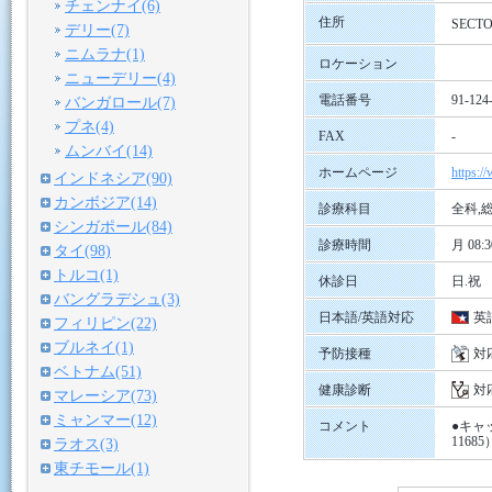
チェンナイ(6)
住所
SECTO
デリー(7)
ニムラナ(1)
ロケーション
ニューデリー(4)
電話番号
91-124
バンガロール(7)
プネ(4)
FAX
-
ムンバイ(14)
ホームページ
https:/
インドネシア(90)
カンボジア(14)
診療科目
全科,
シンガポール(84)
診療時間
月 08:3
タイ(98)
トルコ(1)
休診日
日.祝
バングラデシュ(3)
日本語/英語対応
英
フィリピン(22)
ブルネイ(1)
予防接種
対
ベトナム(51)
健康診断
対
マレーシア(73)
ミャンマー(12)
コメント
●キャッ
116
ラオス(3)
東チモール(1)