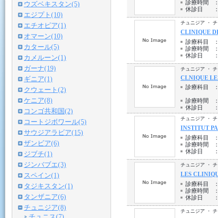
診療時間
ウズベキスタン(5)
休診日
エジプト(10)
チュニジア ・ 
エチオピア(1)
CLINIQUE D
オマーン(10)
診療科目
カタール(5)
診療時間
休診日
カメルーン(1)
ガーナ(19)
チュニジア ・ 
CLNIQUE LE
ギニア(1)
診療科目
クウェート(2)
ケニア(8)
診療時間
休診日
コンゴ共和国(2)
チュニジア ・ 
コートジボワール(5)
INSTITUT P
サウジアラビア(15)
診療科目
ザンビア(6)
診療時間
休診日
ジブチ(1)
ジンバブエ(3)
チュニジア ・ 
LES CLINIQ
スペイン(1)
診療科目
タジキスタン(1)
診療時間
タンザニア(6)
休診日
チュニジア(8)
チュニジア ・ 
チュニス(7)