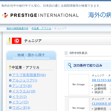
海外赴任中や旅行中でも安心。日本語の通じる病院情報等が検索できます。
海外の病院検索TOP
>
中近東・アフリカ
> チュニジア
チュニジア
8件中8件表示
中近東・アフリカ
アラブ首長国連邦(66)
チュニジア ・ 
アルジェリア(1)
DR ELYES K
診療科目
アンゴラ(26)
診療時間
イスラエル(18)
休診日
イラク(2)
チュニジア ・ 
イラン(15)
CLINIQUE A
ウガンダ(4)
診療科目