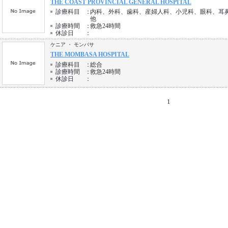
THE COAST PROVINCIAL GENERAL HOSPITAL
診療科目
：
内科、外科、歯科、産婦人科、小児科、眼科、耳
他
診療時間
：
救急24時間
休診日
：
ケニア ・ モンバサ
THE MOMBASA HOSPITAL
診療科目
：
総合
診療時間
：
救急24時間
休診日
：
1