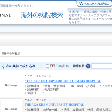
院情報等が検索できます。
海外赴任中､現地の病院で治療を受
可能です｡｢ヘルスケアプログラム
費の精算手続きまでのトータルサ
ちらまで｡
8件中8件表示
日本語OK
診療科目
ケニア ・ エルドレート
ST LUKE'S ORTHOPAEDIC AND TRAUMA HOSPITAL
診療科目
：
外傷、整形外科、一般、歯科、小児科、フィジオ
診療時間
：
救急24時間
休診日
：
ケニア ・ ナイロビ
THE AGA KHAN UNIVERSITY HOSPITAL
診療科目
：
総合(一般、小児科、放射線科、外科、産婦人科な