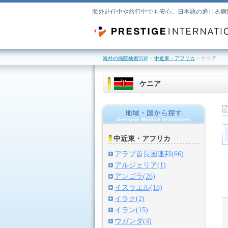
海外赴任中や旅行中でも安心。日本語の通じる病
海外の病院検索TOP
>
中近東・アフリカ
> ケニア
ケニア
中近東・アフリカ
アラブ首長国連邦(66)
アルジェリア(1)
アンゴラ(26)
イスラエル(18)
イラク(2)
イラン(15)
ウガンダ(4)