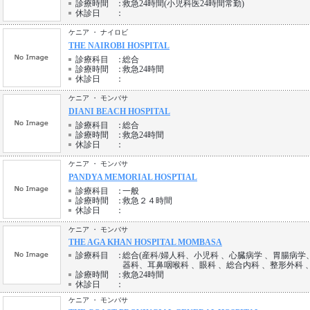
診療時間
：
救急24時間(小児科医24時間常勤)
休診日
：
ケニア ・ ナイロビ
THE NAIROBI HOSPITAL
診療科目
：
総合
診療時間
：
救急24時間
休診日
：
ケニア ・ モンバサ
DIANI BEACH HOSPITAL
診療科目
：
総合
診療時間
：
救急24時間
休診日
：
ケニア ・ モンバサ
PANDYA MEMORIAL HOSPTIAL
診療科目
：
一般
診療時間
：
救急２４時間
休診日
：
ケニア ・ モンバサ
THE AGA KHAN HOSPITAL MOMBASA
診療科目
：
総合(産科/婦人科、小児科 、心臓病学 、胃腸病学
器科、耳鼻咽喉科 、眼科 、総合内科 、整形外科 
診療時間
：
救急24時間
休診日
：
ケニア ・ モンバサ