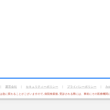
｜
運営会社
｜
セキュリティーポリシー
｜
プライバシーポリシー
｜
Avi
報は急に変わることがございますので､病院検索後､受診される際には、事前にその医療機関