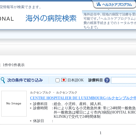
院情報等が検索できます。
海外赴任中､現地の病院で治療を受
可能です｡｢ヘルスケアプログラム
費の精算手続きまでのトータルサ
ちらまで｡
1件中1件表示
日本語OK
診療科目
ルクセンブルク ・ ルクセンブルク
CENTRE HOSPITALIER DE LUXEMBOURG (ルクセンブル
診療科目
：
総合、小児科、産科、婦人科、
診療時間
：
科により異なる小児救急外来: 常に24時間一般救急外来:
外一般救急は曜日により市内3病院(HOPITAL KIRCH
KLINIK)で交代で24時間体制
休診日
：
1