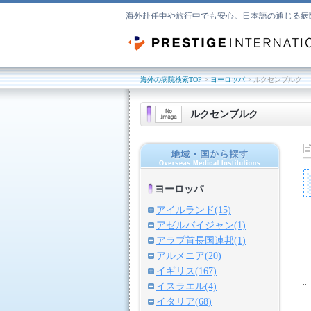
海外赴任中や旅行中でも安心。日本語の通じる病
海外の病院検索TOP
>
ヨーロッパ
> ルクセンブルク
ルクセンブルク
ヨーロッパ
アイルランド(15)
アゼルバイジャン(1)
アラブ首長国連邦(1)
アルメニア(20)
イギリス(167)
イスラエル(4)
イタリア(68)