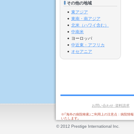
その他の地域
東アジア
東南・南アジア
北米（ハワイ含む）
中南米
ヨーロッパ
中近東・アフリカ
オセアニア
お問い合わせ･資料請求
※｢海外の病院検索｣ご利用上の注意点：病院情
いたします｡
© 2012 Prestige International Inc.