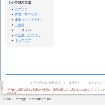
その他の地域
東アジア
東南・南アジア
北米（ハワイ含む）
中南米
ヨーロッパ
中近東・アフリカ
オセアニア
お問い合わせ･資料請求
｜
運営会社
｜
セキュリテ
※｢海外の病院検索｣ご利用上の注意点：病院情報は急に変わることがございますの
いたします｡
© 2012 Prestige International Inc.