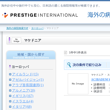
海外赴任中や旅行中でも安心。日本語の通じる病院情報等が検索できます。
海外の病院検索TOP
>
ヨーロッパ
> マケドニア
マケドニア
1件中1件表示
ヨーロッパ
アイルランド(15)
マケドニア ・ 
アゼルバイジャン(1)
ACIBADEM S
診療科目
アラブ首長国連邦(1)
診療時間
アルメニア(20)
休診日
イギリス(167)
イスラエル(4)
イタリア(68)