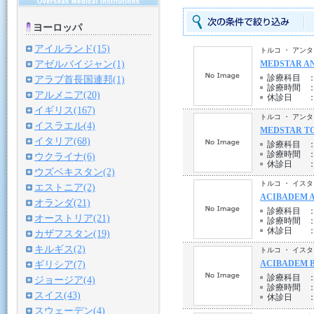
ヨーロッパ
アイルランド(15)
トルコ ・ アン
アゼルバイジャン(1)
MEDSTAR AN
診療科目
アラブ首長国連邦(1)
診療時間
アルメニア(20)
休診日
イギリス(167)
トルコ ・ アン
イスラエル(4)
MEDSTAR TO
イタリア(68)
診療科目
診療時間
ウクライナ(6)
休診日
ウズベキスタン(2)
トルコ ・ イス
エストニア(2)
ACIBADEM A
オランダ(21)
診療科目
オーストリア(21)
診療時間
休診日
カザフスタン(19)
キルギス(2)
トルコ ・ イス
ACIBADEM B
ギリシア(7)
診療科目
ジョージア(4)
診療時間
スイス(43)
休診日
スウェーデン(4)