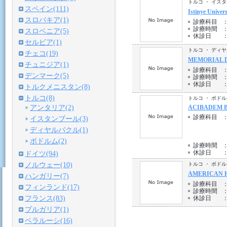
トルコ ・ イス
スペイン(111)
Istinye Univer
スロバキア(1)
診療科目
診療時間
スロベニア(5)
休診日
セルビア(1)
トルコ ・ ディ
チェコ(19)
MEMORIAL 
チュニジア(1)
診療科目
デンマーク(5)
診療時間
休診日
トルクメニスタン(8)
トルコ(8)
トルコ ・ ボド
アンタリア(2)
ACIBADEM 
診療科目
イスタンブール(3)
ディヤルバクル(1)
ボドルム(2)
診療時間
休診日
ドイツ(94)
ノルウェー(10)
トルコ ・ ボド
AMERICAN 
ハンガリー(7)
診療科目
フィンランド(17)
診療時間
フランス(83)
休診日
ブルガリア(1)
ベラルーシ(16)