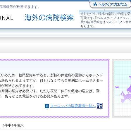
院情報等が検索できます。
海外赴任中､現地の病院で治療を受
可能です｡｢ヘルスケアプログラム
費の精算手続きまでのトータルサ
ちらまで｡
ているため、住民登録をすると、所轄の保健所の医師からホームド
も決められるようですが、何もしなくても自動的にホームドクター
類が郵送されてきます。
診療所の紹介が必要です。ただし夜間・休日の救急の場合は、直
が、あらかじめ電話をかける必要があります。
ヨーロッパの医療事情一覧へ
4件中4件表示